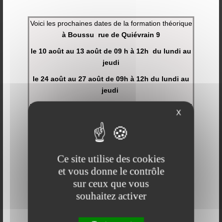
Voici les prochaines dates de la formation théorique
à Boussu rue de Quiévrain 9
Un candidat qui échoue deux fois à son examen
le 10 août au 13 août de 09 h à 12h du lundi au
théorique doit suivre 12 heures de cours supplémentaires
jeudi
en auto-école agréée. Nous vous donnons le maximum
le 24 août au 27 août de 09h à 12h du lundi au
de conseils afin que votre examen théorique se passe
jeudi
bien et dans les meilleures conditions possibles.
le 31 août au 3 septembre de 09h à 12h du lundi
Découvrez les différents services que l’auto-école
X
au jeudi
Aumoniers à Nimy et à Boussu vous propose :
maximum 10 élèves
Formation pratique
nom :
Modules cours pratiques
Ce site utilise des cookies
Tarifs
prénom :
et vous donne le contrôle
Inscription
sur ceux que vous
lieu et date de naissance :
Astuces et conseils
souhaitez activer
adresse :
Vous souhaitez avoir un enseignement régulier et suivi
numéro national :